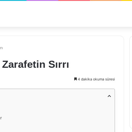
rı
Zarafetin Sırrı
4 dakika okuma süresi
r