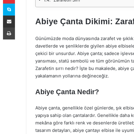
Skype
E-Posta ile paylaş
Abiye Çanta Dikimi: Zaraf
Yazdır
Günümüzde moda dünyasında zarafet ve şıklık ön
davetlerde ve şenliklerde giyilen abiye elbisel
çekici bir unsurdur. Abiye çanta; sadece işlevse
yansıması, statü sembolü ve tüm görünümün tama
Zarafetin sırrı nedir? İşte bu makalede, abiye ç
yakalamanın yollarına değineceğiz.
Abiye Çanta Nedir?
Abiye çanta, genellikle özel günlerde, şık elbis
yapıya sahip olan çantalardır. Genellikle daha k
mekâna göre farklı renk ve desenlerde üretilebi
tasarım detayları, abiye çantayı elbise ile uyum