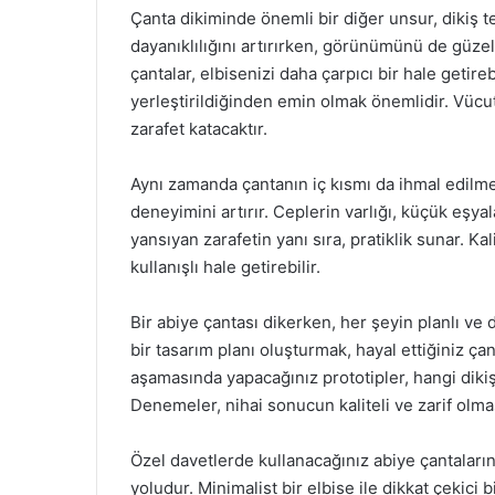
Çanta dikiminde önemli bir diğer unsur, dikiş tekn
dayanıklılığını artırırken, görünümünü de güzell
çantalar, elbisenizi daha çarpıcı bir hale getire
yerleştirildiğinden emin olmak önemlidir. Vücut
zarafet katacaktır.
Aynı zamanda çantanın iç kısmı da ihmal edilmeme
deneyimini artırır. Ceplerin varlığı, küçük eşyal
yansıyan zarafetin yanı sıra, pratiklik sunar. Kal
kullanışlı hale getirebilir.
Bir abiye çantası dikerken, her şeyin planlı ve
bir tasarım planı oluşturmak, hayal ettiğiniz 
aşamasında yapacağınız prototipler, hangi dikiş
Denemeler, nihai sonucun kaliteli ve zarif olmas
Özel davetlerde kullanacağınız abiye çantalarınızı
yoludur. Minimalist bir elbise ile dikkat çekici b