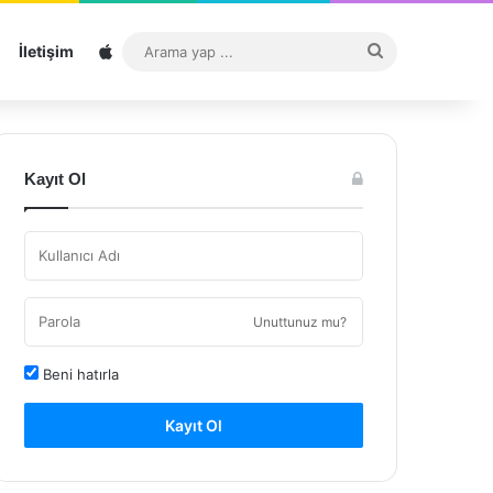
Sitemap
Arama
İletişim
yap
...
Kayıt Ol
Unuttunuz mu?
Beni hatırla
Kayıt Ol