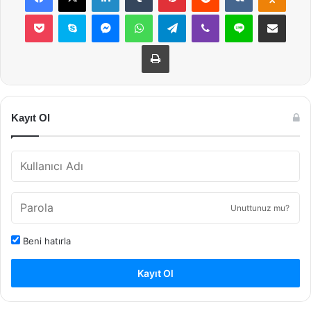
Pocket
Skype
Messenger
WhatsApp
Telegram
Viber
Line
E-Posta ile payla
Yazdır
Kayıt Ol
Unuttunuz mu?
Beni hatırla
Kayıt Ol