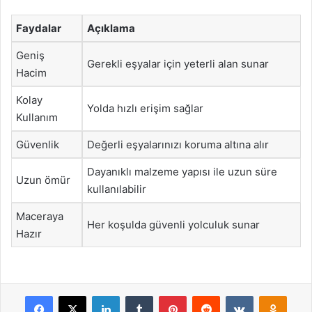
Faydalar
Açıklama
Geniş
Gerekli eşyalar için yeterli alan sunar
Hacim
Kolay
Yolda hızlı erişim sağlar
Kullanım
Güvenlik
Değerli eşyalarınızı koruma altına alır
Dayanıklı malzeme yapısı ile uzun süre
Uzun ömür
kullanılabilir
Maceraya
Her koşulda güvenli yolculuk sunar
Hazır
Facebook
X
LinkedIn
Tumblr
Pinterest
Reddit
VKontakte
Odnok