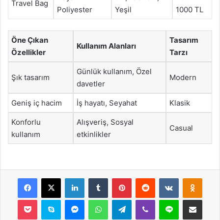
Travel Bag
Poliyester
Yeşil
1000 TL
Öne Çıkan
Tasarım
Kullanım Alanları
Özellikler
Tarzı
Günlük kullanım, Özel
Şık tasarım
Modern
davetler
Geniş iç hacim
İş hayatı, Seyahat
Klasik
Konforlu
Alışveriş, Sosyal
Casual
kullanım
etkinlikler
Facebook
X
LinkedIn
Tumblr
Pinterest
Reddit
VKontakte
Odnok
Pocket
Skype
Messenger
WhatsApp
Telegram
Viber
Line
E-Posta ile payla