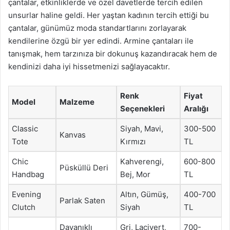
çantalar, etkinliklerde ve özel davetlerde tercih edilen
unsurlar haline geldi. Her yaştan kadının tercih ettiği bu
çantalar, günümüz moda standartlarını zorlayarak
kendilerine özgü bir yer edindi. Armine çantaları ile
tanışmak, hem tarzınıza bir dokunuş kazandıracak hem de
kendinizi daha iyi hissetmenizi sağlayacaktır.
Renk
Fiyat
Model
Malzeme
Seçenekleri
Aralığı
Classic
Siyah, Mavi,
300-500
Kanvas
Tote
Kırmızı
TL
Chic
Kahverengi,
600-800
Püsküllü Deri
Handbag
Bej, Mor
TL
Evening
Altın, Gümüş,
400-700
Parlak Saten
Clutch
Siyah
TL
Dayanıklı
Gri, Lacivert,
700-