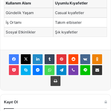
Kullanım Alanı
Uyumlu Kıyafetler
Gündelik Yaşam
Casual kıyafetler
İş Ortamı
Takım elbiseler
Sosyal Etkinlikler
Şık kıyafetler
Facebook
X
LinkedIn
Tumblr
Pinterest
Reddit
VKontakte
Odnok
Pocket
Skype
Messenger
WhatsApp
Telegram
Viber
Line
E-Posta ile payla
Yazdır
Kayıt Ol