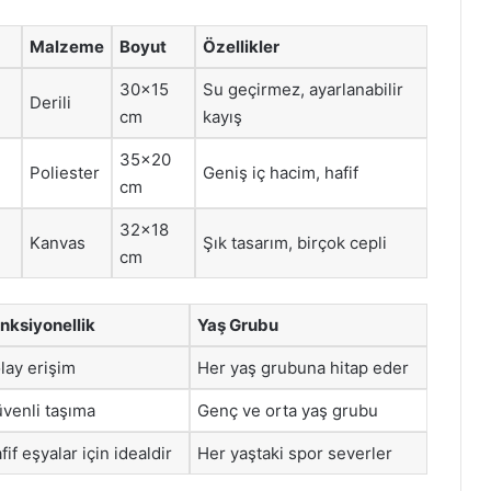
Malzeme
Boyut
Özellikler
30×15
Su geçirmez, ayarlanabilir
Derili
cm
kayış
35×20
Poliester
Geniş iç hacim, hafif
cm
32×18
Kanvas
Şık tasarım, birçok cepli
cm
nksiyonellik
Yaş Grubu
lay erişim
Her yaş grubuna hitap eder
venli taşıma
Genç ve orta yaş grubu
fif eşyalar için idealdir
Her yaştaki spor severler