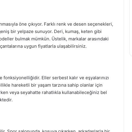
sunmasıyla öne çıkıyor. Farklı renk ve desen seçenekleri,
niş bir yelpaze sunuyor. Deri, kumaş, keten gibi
modeller bulmak mümkün. Üstelik, markalar arasındaki
antalarına uygun fiyatlarla ulaşabilirsiniz.
 fonksiyonelliğidir. Eller serbest kalır ve eşyalarınızı
llikle hareketli bir yaşam tarzına sahip olanlar için
rken veya seyahatte rahatlıkla kullanabileceğiniz bel
ktedir.
abilir. Spor salonunda, koşuya çıkarken, arkadaşlarla bir