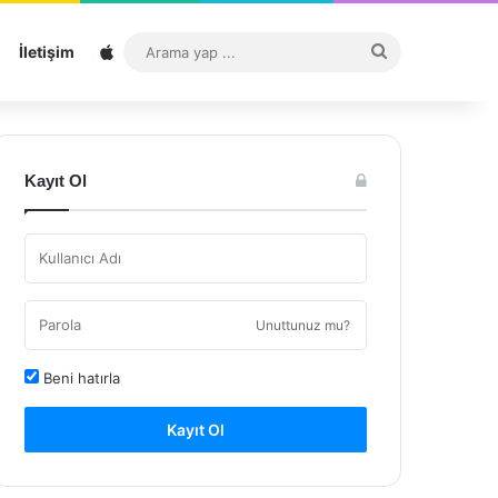
Sitemap
Arama
İletişim
yap
...
Kayıt Ol
Unuttunuz mu?
Beni hatırla
Kayıt Ol