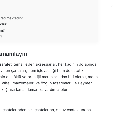
retilmektedir?
ndur?
im?
ı?
Tamamlayın
arafeti temsil eden aksesuarlar, her kadının dolabında
ymen çantaları, hem işlevselliği hem de estetik
in en köklü ve prestijli markalarından biri olarak, moda
Kaliteli malzemeleri ve özgün tasarımları ile Beymen
şıklığınızı tamamlamanıza yardımcı olur.
l çantalarından sırt çantalarına, omuz çantalarından