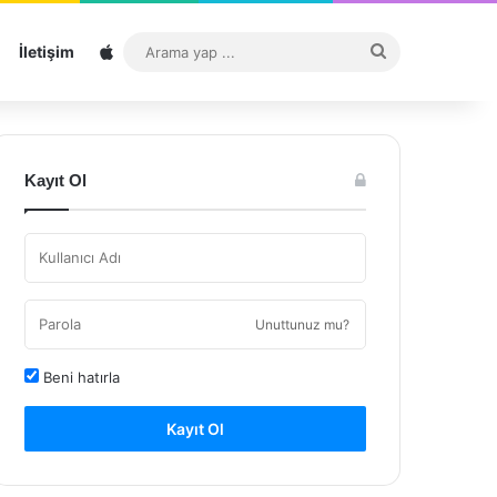
Sitemap
Arama
İletişim
yap
...
Kayıt Ol
Unuttunuz mu?
Beni hatırla
Kayıt Ol