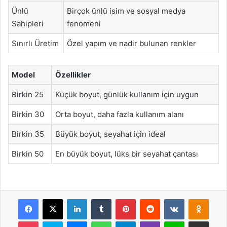
Ünlü
Birçok ünlü isim ve sosyal medya
Sahipleri
fenomeni
Sınırlı Üretim
Özel yapım ve nadir bulunan renkler
Model
Özellikler
Birkin 25
Küçük boyut, günlük kullanım için uygun
Birkin 30
Orta boyut, daha fazla kullanım alanı
Birkin 35
Büyük boyut, seyahat için ideal
Birkin 50
En büyük boyut, lüks bir seyahat çantası
Facebook
X
LinkedIn
Tumblr
Pinterest
Reddit
VKontakte
Odnok
Pocket
Skype
Messenger
WhatsApp
Telegram
Viber
Line
E-Posta ile payla