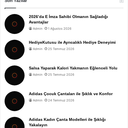
Son Yazılar
2026’da E İmza Sahibi Olmanın Sağladığı
Avantajlar
Admin
1 Ağustos 2026
HediyeKutusu ile Ayrıcalıklı Hediye Deneyimi
Admin
25 Temmuz 2026
Salsa Yaparak Kalori Yakmanın Eğlenceli Yolu
Admin
25 Temmuz 2026
Adidas Çocuk Çantaları ile Şıklık ve Konfor
Admin
24 Temmuz 2026
Adidas Kadın Çanta Modelleri ile Şıklığı
Yakalayın