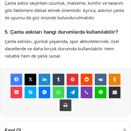
Çanta askısı seçerken uzunluk, malzeme, konfor ve tasarım
gibi faktörlere dikkat etmek önemlidir. Ayrıca, askının çanta
ile uyumu da göz önünde bulundurulmalıdır.
5. Çanta askıları hangi durumlarda kullanılabilir?
Çanta askıları, günlük yaşamda, spor aktivitelerinde, özel
davetlerde ve daha birçok durumda kullanılabilir. Hem
rahatlık hem de şıklık sunar.
Facebook
X
LinkedIn
Tumblr
Pinterest
Reddit
VKontakte
Odnok
Pocket
Skype
Messenger
WhatsApp
Telegram
Viber
Line
E-Posta ile payla
Yazdır
Kayıt Ol