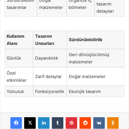
Sürdürülebilir
Doğal
Organize iç
tasarım
tasarımlar
malzemeler
bölmeler
detayları
Kullanım
Tasarım
Sürdürülebilirlik
Alanı
Unsurları
Geri dönüştürülmüş
Günlük
Dayanıklılık
malzemeler
Özel
Zarif detaylar
Doğal malzemeler
etkinlikler
Yolculuk
Fonksiyonellik
Ekolojik tasarım
Facebook
X
LinkedIn
Tumblr
Pinterest
Reddit
VKontakte
Odnok