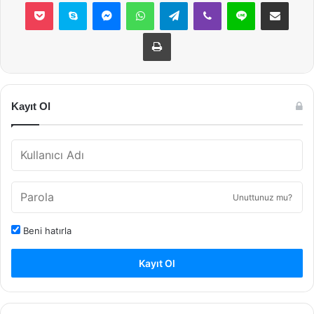
Pocket
Skype
Messenger
WhatsApp
Telegram
Viber
Line
E-Posta ile payla
Yazdır
Kayıt Ol
Unuttunuz mu?
Beni hatırla
Kayıt Ol