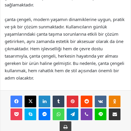
sağlamaktadır.
çanta çengeli, modern yaşamın dinamiklerine uygun, pratik
ve şık bir çözüm sunmaktadır. Kullanıcıların günlük
yaşamlarındaki çanta taşıma sorunlarına etkili bir çözüm
getirirken, aynı zamanda estetik bir aksesuar olarak da öne
çıkmaktadır. Hem işlevselliği hem de çevre dostu
tasarımıyla, çanta çengeli, herkesin hayatında yer alması
gereken bir ürün haline gelmiştir. Bu nedenle, çanta çengeli
kullanmak, hem rahatlık hem de stil açısından önemli bir
adım olacaktır.
Facebook
X
LinkedIn
Tumblr
Pinterest
Reddit
VKontakte
Odnok
Pocket
Skype
Messenger
WhatsApp
Telegram
Viber
Line
E-Posta ile payla
Yazdır