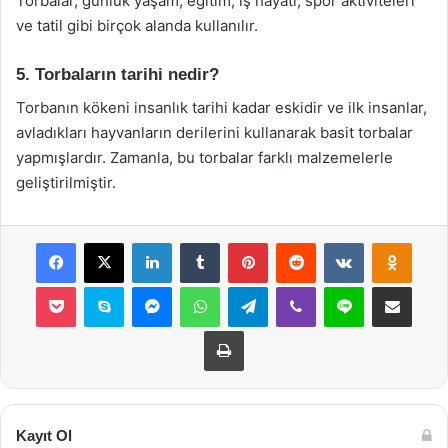
Torbalar, günlük yaşam, eğitim, iş hayatı, spor aktiviteleri
ve tatil gibi birçok alanda kullanılır.
5. Torbaların tarihi nedir?
Torbanın kökeni insanlık tarihi kadar eskidir ve ilk insanlar,
avladıkları hayvanların derilerini kullanarak basit torbalar
yapmışlardır. Zamanla, bu torbalar farklı malzemelerle
geliştirilmiştir.
Facebook
X
LinkedIn
Tumblr
Pinterest
Reddit
VKontakte
Odnok
Pocket
Skype
Messenger
WhatsApp
Telegram
Viber
Line
E-Posta ile payla
Yazdır
Kayıt Ol