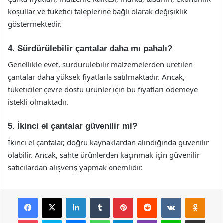
koşullar ve tüketici taleplerine bağlı olarak değişiklik
göstermektedir.
4. Sürdürülebilir çantalar daha mı pahalı?
Genellikle evet, sürdürülebilir malzemelerden üretilen
çantalar daha yüksek fiyatlarla satılmaktadır. Ancak,
tüketiciler çevre dostu ürünler için bu fiyatları ödemeye
istekli olmaktadır.
5. İkinci el çantalar güvenilir mi?
İkinci el çantalar, doğru kaynaklardan alındığında güvenilir
olabilir. Ancak, sahte ürünlerden kaçınmak için güvenilir
satıcılardan alışveriş yapmak önemlidir.
Facebook
X
LinkedIn
Tumblr
Pinterest
Reddit
VKontakte
Odnok
Pocket
Skype
Messenger
WhatsApp
Telegram
Viber
Line
E-Posta ile payla