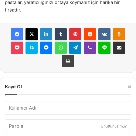
pastalar, yaratıcılığınızı ortaya koymanız için harika bir
fırsattır.
Facebook
X
LinkedIn
Tumblr
Pinterest
Reddit
VKontakte
Odnok
Pocket
Skype
Messenger
WhatsApp
Telegram
Viber
Line
E-Posta ile payla
Yazdır
Kayıt Ol
Unuttunuz mu?