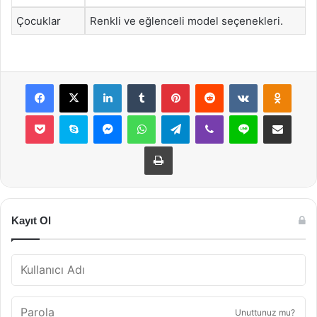
Çocuklar
Renkli ve eğlenceli model seçenekleri.
Facebook
X
LinkedIn
Tumblr
Pinterest
Reddit
VKontakte
Odnok
Pocket
Skype
Messenger
WhatsApp
Telegram
Viber
Line
E-Posta ile payla
Yazdır
Kayıt Ol
Unuttunuz mu?