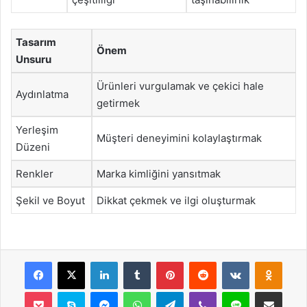
Tasarım
Önem
Unsuru
Ürünleri vurgulamak ve çekici hale
Aydınlatma
getirmek
Yerleşim
Müşteri deneyimini kolaylaştırmak
Düzeni
Renkler
Marka kimliğini yansıtmak
Şekil ve Boyut
Dikkat çekmek ve ilgi oluşturmak
Facebook
X
LinkedIn
Tumblr
Pinterest
Reddit
VKontakte
Odnok
Pocket
Skype
Messenger
WhatsApp
Telegram
Viber
Line
E-Posta ile payla