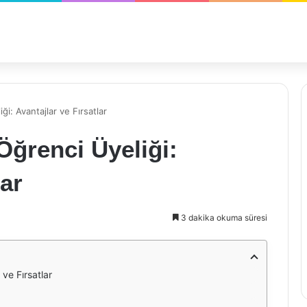
ği: Avantajlar ve Fırsatlar
 Öğrenci Üyeliği:
lar
3 dakika okuma süresi
 ve Fırsatlar