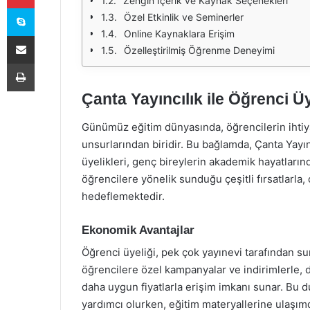
Zengin İçerik ve Kaynak Seçenekleri
Skype
Özel Etkinlik ve Seminerler
Online Kaynaklara Erişim
E-Posta ile paylaş
Özelleştirilmiş Öğrenme Deneyimi
Yazdır
Çanta Yayıncılık ile Öğrenci Üy
Günümüz eğitim dünyasında, öğrencilerin ihtiy
unsurlarından biridir. Bu bağlamda, Çanta Yayın
üyelikleri, genç bireylerin akademik hayatların
öğrencilere yönelik sunduğu çeşitli fırsatlarla,
hedeflemektedir.
Ekonomik Avantajlar
Öğrenci üyeliği, pek çok yayınevi tarafından sunu
öğrencilere özel kampanyalar ve indirimlerle, d
daha uygun fiyatlarla erişim imkanı sunar. Bu 
yardımcı olurken, eğitim materyallerine ulaşım