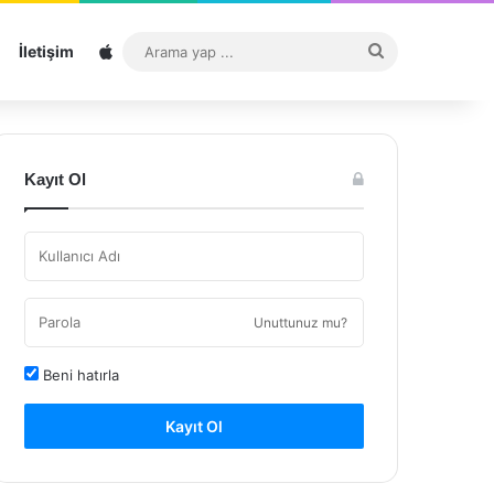
Sitemap
Arama
İletişim
yap
...
Kayıt Ol
Unuttunuz mu?
Beni hatırla
Kayıt Ol