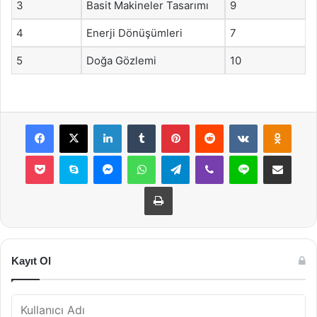
3
Basit Makineler Tasarımı
9
4
Enerji Dönüşümleri
7
5
Doğa Gözlemi
10
Facebook
X
LinkedIn
Tumblr
Pinterest
Reddit
VKontakte
Odnok
Pocket
Skype
Messenger
WhatsApp
Telegram
Viber
Line
E-Posta ile payla
Yazdır
Kayıt Ol