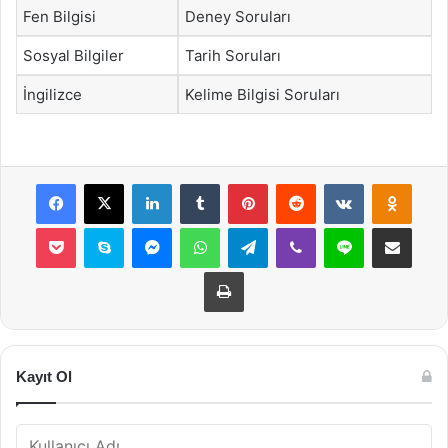
Fen Bilgisi
Deney Soruları
Sosyal Bilgiler
Tarih Soruları
İngilizce
Kelime Bilgisi Soruları
Facebook
X
LinkedIn
Tumblr
Pinterest
Reddit
VKontakte
Odnok
Pocket
Skype
Messenger
WhatsApp
Telegram
Viber
Line
E-Posta ile payla
Yazdır
Kayıt Ol