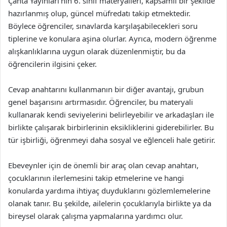
Çanta Yayınları’nın 6. sınıf materyalleri, kapsamlı bir şekilde
hazırlanmış olup, güncel müfredatı takip etmektedir.
Böylece öğrenciler, sınavlarda karşılaşabilecekleri soru
tiplerine ve konulara aşina olurlar. Ayrıca, modern öğrenme
alışkanlıklarına uygun olarak düzenlenmiştir, bu da
öğrencilerin ilgisini çeker.
Cevap anahtarını kullanmanın bir diğer avantajı, grubun
genel başarısını artırmasıdır. Öğrenciler, bu materyali
kullanarak kendi seviyelerini belirleyebilir ve arkadaşları ile
birlikte çalışarak birbirlerinin eksikliklerini giderebilirler. Bu
tür işbirliği, öğrenmeyi daha sosyal ve eğlenceli hale getirir.
Ebeveynler için de önemli bir araç olan cevap anahtarı,
çocuklarının ilerlemesini takip etmelerine ve hangi
konularda yardıma ihtiyaç duyduklarını gözlemlemelerine
olanak tanır. Bu şekilde, ailelerin çocuklarıyla birlikte ya da
bireysel olarak çalışma yapmalarına yardımcı olur.