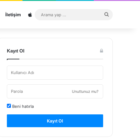
Sitemap
Arama
İletişim
yap
...
Kayıt Ol
Unuttunuz mu?
Beni hatırla
Kayıt Ol