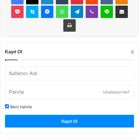
Pocket
Skype
Messenger
WhatsApp
Telegram
Viber
Line
E-Posta ile payla
Yazdır
Kayıt Ol
Unuttunuz mu?
Beni hatırla
Kayıt Ol