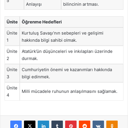
5
Anlayışı
bilincinin artması.
Ünite
Öğrenme Hedefleri
Ünite
Kurtuluş Savaşı’nın sebepleri ve gelişimi
1
hakkında bilgi sahibi olmak.
Ünite
Atatürk’ün düşünceleri ve inkılapları üzerinde
2
durmak.
Ünite
Cumhuriyetin önemi ve kazanımları hakkında
3
bilgi edinmek.
Ünite
Milli mücadele ruhunun anlaşılmasını sağlamak.
4
Facebook
X
LinkedIn
Tumblr
Pinterest
Reddit
VKontakte
Odnok