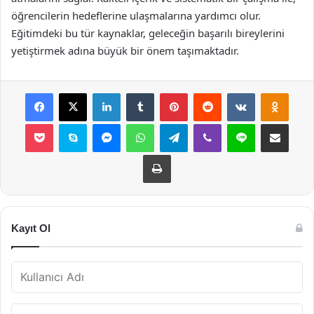
öğrencilerin hedeflerine ulaşmalarına yardımcı olur.
Eğitimdeki bu tür kaynaklar, geleceğin başarılı bireylerini
yetiştirmek adına büyük bir önem taşımaktadır.
Facebook
X
LinkedIn
Tumblr
Pinterest
Reddit
VKontakte
Odnok
Pocket
Skype
Messenger
WhatsApp
Telegram
Viber
Line
E-Posta ile payla
Yazdır
Kayıt Ol