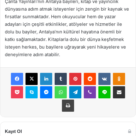
Çanta Yayınları’nın Antalya bayileri, kitap ve yayıncılık
dünyasına adım atmak isteyenler için zengin bir kaynak ve
fırsatlar sunmaktadır. Hem okuyucular hem de yazar
adayları için çeşitli etkinlikler, atölyeler ve hizmetler ile
dolu bu bayiler, Antalya’nın kültürel hayatına önemli bir
katkı sağlamaktadır. Kitaplarla dolu bir dünya keşfetmek
isteyen herkes, bu bayilere uğrayarak yeni hikayelere ve
deneyimlere adım atabilir.
Facebook
X
LinkedIn
Tumblr
Pinterest
Reddit
VKontakte
Odnok
Pocket
Skype
Messenger
WhatsApp
Telegram
Viber
Line
E-Posta ile payla
Yazdır
Kayıt Ol