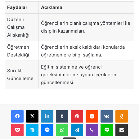
Faydalar
Açıklama
Düzenli
Öğrencilerin planlı çalışma yöntemleri ile
Çalışma
disiplin kazanmaları.
Alışkanlığı
Öğretmen
Öğrencilerin eksik kaldıkları konularda
Destekliği
öğretmenlere bilgi sağlama.
Eğitim sistemine ve öğrenci
Sürekli
gereksinimlerine uygun içeriklerin
Güncelleme
güncellenmesi.
Facebook
X
LinkedIn
Tumblr
Pinterest
Reddit
VKontakte
Odnok
Pocket
Skype
Messenger
WhatsApp
Telegram
Viber
Line
E-Posta ile payla
Yazdır