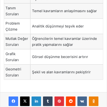
Tanım
Temel kavramların anlaşılmasını sağlar
Soruları
Problem
Analitik düşünmeyi teşvik eder
Çözme
Mutlak Değer
Öğrencilerin temel kavramlar üzerinde
Soruları
pratik yapmalarını sağlar
Grafik
Görsel düşünme becerisini artırır
Soruları
Geometri
Şekil ve alan kavramlarını pekiştirir
Soruları
Facebook
X
LinkedIn
Tumblr
Pinterest
Reddit
VKontakte
Odnok
Pocket
Skype
Messenger
WhatsApp
Telegram
Viber
Line
E-Posta ile payla