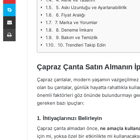
Skype
5. Askı Uzunluğu ve Ayarlanabilirlik
6. Fiyat Aralığı
E-Posta ile paylaş
7. Marka ve Yorumlar
Yazdır
8. Deneme İmkanı
9. Bakım ve Temizlik
10. Trendleri Takip Edin
Çapraz Çanta Satın Almanın İp
Çapraz çantalar, modern yaşamın vazgeçilmez a
olan bu çantalar, günlük hayatta rahatlıkla kull
önemli faktörleri göz önünde bulundurmayı gerek
gereken bazı ipuçları:
1. İhtiyaçlarınızı Belirleyin
Çapraz çanta almadan önce,
ne amaçla kullana
için mi, yoksa özel bir etkinlikte mi kullanacak