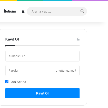
Sitemap
Arama
İletişim
yap
...
Kayıt Ol
Unuttunuz mu?
Beni hatırla
Kayıt Ol