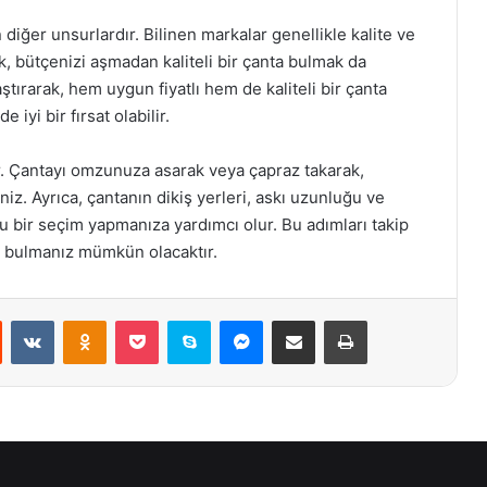
 diğer unsurlardır. Bilinen markalar genellikle kalite ve
k, bütçenizi aşmadan kaliteli bir çanta bulmak da
tırarak, hem uygun fiyatlı hem de kaliteli bir çanta
 iyi bir fırsat olabilir.
. Çantayı omzunuza asarak veya çapraz takarak,
iniz. Ayrıca, çantanın dikiş yerleri, askı uzunluğu ve
ru bir seçim yapmanıza yardımcı olur. Bu adımları takip
ı bulmanız mümkün olacaktır.
st
Reddit
VKontakte
Odnoklassniki
Pocket
Skype
Messenger
E-Posta ile paylaş
Yazdır