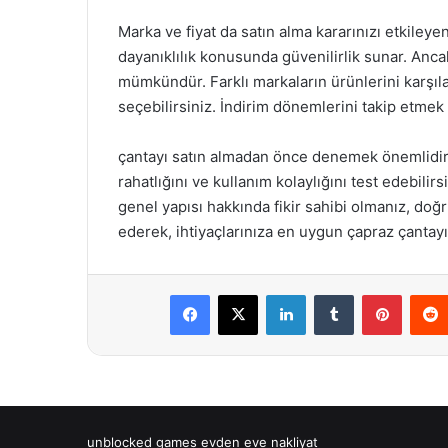
Marka ve fiyat da satın alma kararınızı etkileyen
dayanıklılık konusunda güvenilirlik sunar. Anca
mümkündür. Farklı markaların ürünlerini karşılaş
seçebilirsiniz. İndirim dönemlerini takip etmek de
çantayı satın almadan önce denemek önemlidir
rahatlığını ve kullanım kolaylığını test edebilirs
genel yapısı hakkında fikir sahibi olmanız, doğ
ederek, ihtiyaçlarınıza en uygun çapraz çantay
Facebook
X
LinkedIn
Tumblr
Pintere
unblocked games
evden eve nakliyat