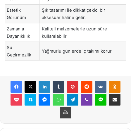
Estetik
Şık tasarımı ile dikkat çekici bir
Görünüm
aksesuar haline gelir.
Zamanla
Kaliteli malzemelerle uzun süre
Dayanıklılık
kullanılabilir.
Su
Yağmurlu günlerde iç takımı korur.
Geçirmezlik
Facebook
X
LinkedIn
Tumblr
Pinterest
Reddit
VKontakte
Odnok
Pocket
Skype
Messenger
WhatsApp
Telegram
Viber
Line
E-Posta ile payla
Yazdır