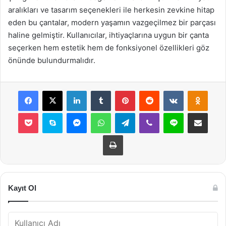
aralıkları ve tasarım seçenekleri ile herkesin zevkine hitap
eden bu çantalar, modern yaşamın vazgeçilmez bir parçası
haline gelmiştir. Kullanıcılar, ihtiyaçlarına uygun bir çanta
seçerken hem estetik hem de fonksiyonel özellikleri göz
önünde bulundurmalıdır.
Facebook
X
LinkedIn
Tumblr
Pinterest
Reddit
VKontakte
Odnok
Pocket
Skype
Messenger
WhatsApp
Telegram
Viber
Line
E-Posta ile payla
Yazdır
Kayıt Ol