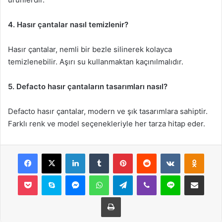
4. Hasır çantalar nasıl temizlenir?
Hasır çantalar, nemli bir bezle silinerek kolayca
temizlenebilir. Aşırı su kullanmaktan kaçınılmalıdır.
5. Defacto hasır çantaların tasarımları nasıl?
Defacto hasır çantalar, modern ve şık tasarımlara sahiptir.
Farklı renk ve model seçenekleriyle her tarza hitap eder.
Facebook
X
LinkedIn
Tumblr
Pinterest
Reddit
VKontakte
Odnok
Pocket
Skype
Messenger
WhatsApp
Telegram
Viber
Line
E-Posta ile payla
Yazdır