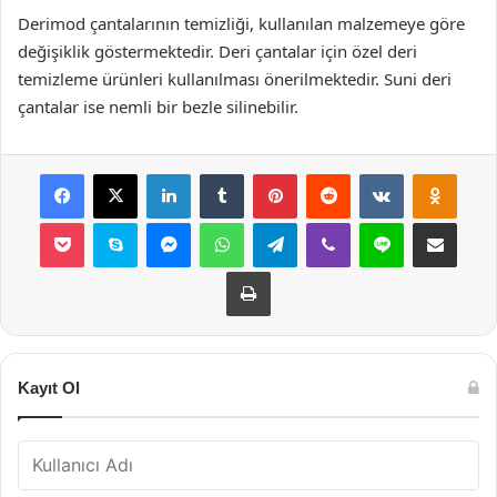
Derimod çantalarının temizliği, kullanılan malzemeye göre
değişiklik göstermektedir. Deri çantalar için özel deri
temizleme ürünleri kullanılması önerilmektedir. Suni deri
çantalar ise nemli bir bezle silinebilir.
Facebook
X
LinkedIn
Tumblr
Pinterest
Reddit
VKontakte
Odnok
Pocket
Skype
Messenger
WhatsApp
Telegram
Viber
Line
E-Posta ile payla
Yazdır
Kayıt Ol