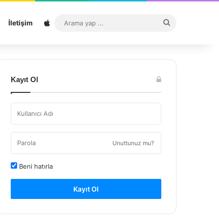
Sitemap
Arama
İletişim
yap
...
Kayıt Ol
Unuttunuz mu?
Beni hatırla
Kayıt Ol