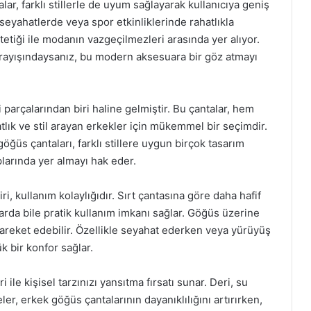
lar, farklı stillerle de uyum sağlayarak kullanıcıya geniş
eyahatlerde veya spor etkinliklerinde rahatlıkla
stetiği ile modanın vazgeçilmezleri arasında yer alıyor.
arayışındaysanız, bu modern aksesuara bir göz atmayı
arçalarından biri haline gelmiştir. Bu çantalar, hem
lık ve stil arayan erkekler için mükemmel bir seçimdir.
n göğüs çantaları, farklı stillere uygun birçok tasarım
larında yer almayı hak eder.
i, kullanım kolaylığıdır. Sırt çantasına göre daha hafif
ıklarda bile pratik kullanım imkanı sağlar. Göğüs üzerine
hareket edebilir. Özellikle seyahat ederken veya yürüyüş
k bir konfor sağlar.
ile kişisel tarzınızı yansıtma fırsatı sunar. Deri, su
r, erkek göğüs çantalarının dayanıklılığını artırırken,