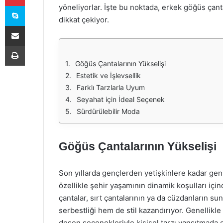
Skype
yöneliyorlar. İşte bu noktada, erkek göğüs çant
dikkat çekiyor.
E-Posta ile paylaş
Yazdır
Göğüs Çantalarının Yükselişi
Estetik ve İşlevsellik
Farklı Tarzlarla Uyum
Seyahat için İdeal Seçenek
Sürdürülebilir Moda
Göğüs Çantalarının Yükselişi
Son yıllarda gençlerden yetişkinlere kadar geni
özellikle şehir yaşamının dinamik koşulları içind
çantalar, sırt çantalarının ya da cüzdanların s
serbestliği hem de stil kazandırıyor. Genellikle
desen seçenekleriyle kişisel tarzı yansıtmada ol