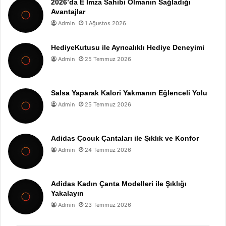
2026’da E İmza Sahibi Olmanın Sağladığı
Avantajlar
Admin
1 Ağustos 2026
HediyeKutusu ile Ayrıcalıklı Hediye Deneyimi
Admin
25 Temmuz 2026
Salsa Yaparak Kalori Yakmanın Eğlenceli Yolu
Admin
25 Temmuz 2026
Adidas Çocuk Çantaları ile Şıklık ve Konfor
Admin
24 Temmuz 2026
Adidas Kadın Çanta Modelleri ile Şıklığı
Yakalayın
Admin
23 Temmuz 2026