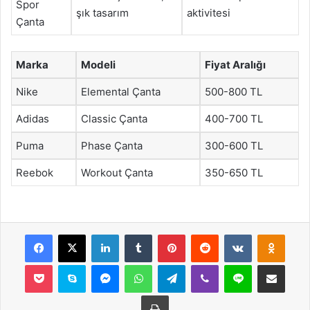
Spor
şık tasarım
aktivitesi
Çanta
Marka
Modeli
Fiyat Aralığı
Nike
Elemental Çanta
500-800 TL
Adidas
Classic Çanta
400-700 TL
Puma
Phase Çanta
300-600 TL
Reebok
Workout Çanta
350-650 TL
Facebook
X
LinkedIn
Tumblr
Pinterest
Reddit
VKontakte
Odnok
Pocket
Skype
Messenger
WhatsApp
Telegram
Viber
Line
E-Posta ile payla
Yazdır