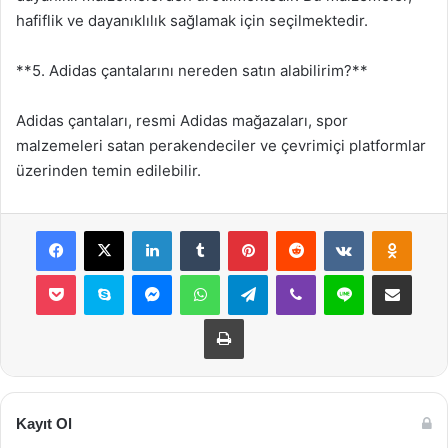
hafiflik ve dayanıklılık sağlamak için seçilmektedir.
**5. Adidas çantalarını nereden satın alabilirim?**
Adidas çantaları, resmi Adidas mağazaları, spor
malzemeleri satan perakendeciler ve çevrimiçi platformlar
üzerinden temin edilebilir.
Facebook
X
LinkedIn
Tumblr
Pinterest
Reddit
VKontakte
Odnok
Pocket
Skype
Messenger
WhatsApp
Telegram
Viber
Line
E-Posta ile payla
Yazdır
Kayıt Ol