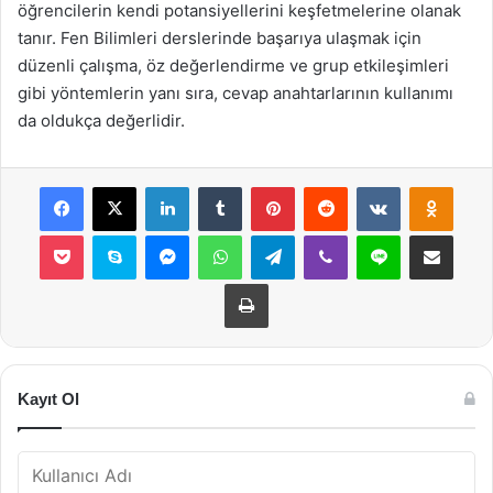
öğrencilerin kendi potansiyellerini keşfetmelerine olanak
tanır. Fen Bilimleri derslerinde başarıya ulaşmak için
düzenli çalışma, öz değerlendirme ve grup etkileşimleri
gibi yöntemlerin yanı sıra, cevap anahtarlarının kullanımı
da oldukça değerlidir.
Facebook
X
LinkedIn
Tumblr
Pinterest
Reddit
VKontakte
Odnok
Pocket
Skype
Messenger
WhatsApp
Telegram
Viber
Line
E-Posta ile payla
Yazdır
Kayıt Ol