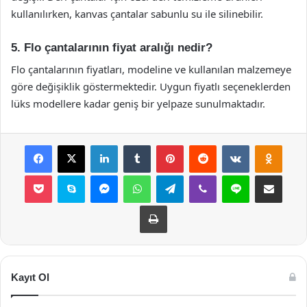
kullanılırken, kanvas çantalar sabunlu su ile silinebilir.
5. Flo çantalarının fiyat aralığı nedir?
Flo çantalarının fiyatları, modeline ve kullanılan malzemeye
göre değişiklik göstermektedir. Uygun fiyatlı seçeneklerden
lüks modellere kadar geniş bir yelpaze sunulmaktadır.
Facebook
X
LinkedIn
Tumblr
Pinterest
Reddit
VKontakte
Odnok
Pocket
Skype
Messenger
WhatsApp
Telegram
Viber
Line
E-Posta ile payla
Yazdır
Kayıt Ol