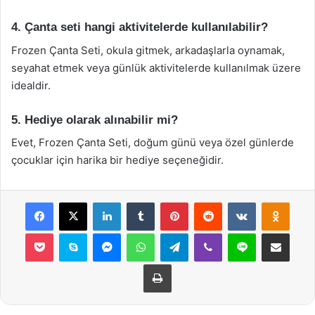
4. Çanta seti hangi aktivitelerde kullanılabilir?
Frozen Çanta Seti, okula gitmek, arkadaşlarla oynamak,
seyahat etmek veya günlük aktivitelerde kullanılmak üzere
idealdir.
5. Hediye olarak alınabilir mi?
Evet, Frozen Çanta Seti, doğum günü veya özel günlerde
çocuklar için harika bir hediye seçeneğidir.
Facebook
X
LinkedIn
Tumblr
Pinterest
Reddit
VKontakte
Odnok
Pocket
Skype
Messenger
WhatsApp
Telegram
Viber
Line
E-Posta ile payla
Yazdır