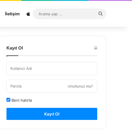
Sitemap
Arama
İletişim
yap
...
Kayıt Ol
Unuttunuz mu?
Beni hatırla
Kayıt Ol