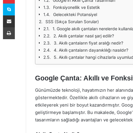
Google'ın Akıllı Çanta Tasarımları
Skype
Fonksiyonellik ve Estetik
Gelecekteki Potansiyel
E-Posta ile paylaş
SSS (Sıkça Sorulan Sorular)
Yazdır
1. Google akıllı çantaları nerelerde kullanıla
2. Akıllı çantalar nasıl şarj edilir?
3. Akıllı çantaların fiyat aralığı nedir?
4. Akıllı çantaların dayanıklılığı nasıldır?
5. Akıllı çantalar hangi cihazlarla uyumlu
Google Çanta: Akıllı ve Fonks
Günümüzde teknoloji, hayatımızın her alanınd
göstermektedir. Özellikle akıllı cihazların ve giy
etkileyerek yeni bir boyut kazandırmıştır. Googl
geliştirmeye başlamıştır. Bu makalede, Google’ın
tasarımların sağladığı avantajları ve gelecektek