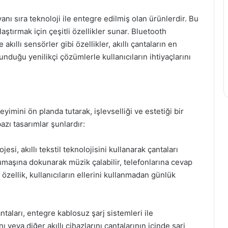
yanı sıra teknoloji ile entegre edilmiş olan ürünlerdir. Bu
laştırmak için çeşitli özellikler sunar. Bluetooth
akıllı sensörler gibi özellikler, akıllı çantaların en
unduğu yenilikçi çözümlerle kullanıcıların ihtiyaçlarını
eyimini ön planda tutarak, işlevselliği ve estetiği bir
azı tasarımlar şunlardır:
i, akıllı tekstil teknolojisini kullanarak çantaları
n kumaşına dokunarak müzik çalabilir, telefonlarına cevap
u özellik, kullanıcıların ellerini kullanmadan günlük
ntaları, entegre kablosuz şarj sistemleri ile
nı veya diğer akıllı cihazlarını çantalarının içinde şarj