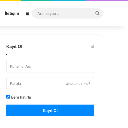
Sitemap
Arama
İletişim
yap
...
Kayıt Ol
Unuttunuz mu?
Beni hatırla
Kayıt Ol