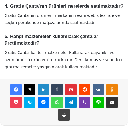
4. Gratis Çanta’nın ürünleri nerelerde satılmaktadır?
Gratis Çanta’nın ürünleri, markanın resmi web sitesinde ve
seçkin perakende mağazalarında satılmaktadır.
5. Hangi malzemeler kullanılarak çantalar
üretilmektedir?
Gratis Çanta, kaliteli malzemeler kullanarak dayanıklı ve
uzun ömürlü ürünler üretmektedir. Deri, kumaş ve suni deri
gibi malzemeler yaygın olarak kullanılmaktadır.
Facebook
X
LinkedIn
Tumblr
Pinterest
Reddit
VKontakte
Odnok
Pocket
Skype
Messenger
WhatsApp
Telegram
Viber
Line
E-Posta ile payla
Yazdır