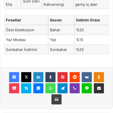
Suni Deri
Ella
Kahverengi
geniş iç alan
Fırsatlar
Sezon
İndirim Oranı
Özel Koleksiyon
Bahar
%20
Yaz Modası
Yaz
%15
Sonbahar İndirimi
Sonbahar
%25
Facebook
X
LinkedIn
Tumblr
Pinterest
Reddit
VKontakte
Odnok
Pocket
Skype
Messenger
WhatsApp
Telegram
Viber
Line
E-Posta ile payla
Yazdır