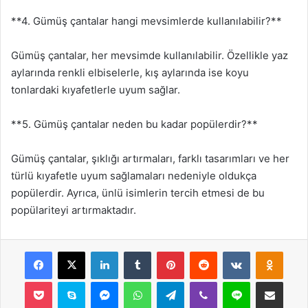
**4. Gümüş çantalar hangi mevsimlerde kullanılabilir?**
Gümüş çantalar, her mevsimde kullanılabilir. Özellikle yaz
aylarında renkli elbiselerle, kış aylarında ise koyu
tonlardaki kıyafetlerle uyum sağlar.
**5. Gümüş çantalar neden bu kadar popülerdir?**
Gümüş çantalar, şıklığı artırmaları, farklı tasarımları ve her
türlü kıyafetle uyum sağlamaları nedeniyle oldukça
popülerdir. Ayrıca, ünlü isimlerin tercih etmesi de bu
popülariteyi artırmaktadır.
Facebook
X
LinkedIn
Tumblr
Pinterest
Reddit
VKontakte
Odnok
Pocket
Skype
Messenger
WhatsApp
Telegram
Viber
Line
E-Posta ile payla