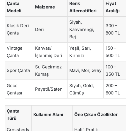
Çanta
Renk
Fiyat
Malzeme
Modeli
Alternatifleri
Aralığı
Siyah,
Klasik Deri
300 –
Deri
Kahverengi,
Çanta
800 TL
Bej
Vintage
Kanvas/
Yeşil, Sarı,
150 –
Çanta
İşlenmiş Deri
Kırmızı
500 TL
Su Geçirmez
100 –
Spor Çanta
Mavi, Mor, Grey
Kumaş
350 TL
Gece
Siyah, Gold,
200 –
Payetli/Saten
Çantası
Gümüş
600 TL
Çanta
Kullanım Alanı
Öne Çıkan Özellikler
Türü
Crossbody
Hafif, Pratik,