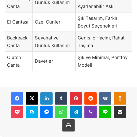
Günlük Kullanım
Çanta
Ayarlanabilir Askı
Şık Tasarım, Farklı
El Çantası
Özel Günler
Boyut Seçenekleri
Backpack
Seyahat ve
Geniş İç Hacim, Rahat
Çanta
Günlük Kullanım
Taşıma
Clutch
Şık ve Minimal, Portföy
Davetler
Çanta
Modeli
Facebook
X
LinkedIn
Tumblr
Pinterest
Reddit
VKontakte
Odnok
Pocket
Skype
Messenger
WhatsApp
Telegram
Viber
Line
E-Posta ile payla
Yazdır