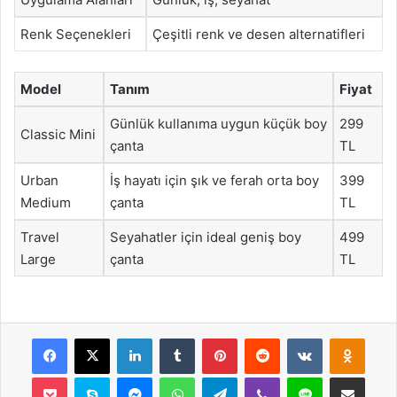
Renk Seçenekleri
Çeşitli renk ve desen alternatifleri
Model
Tanım
Fiyat
Günlük kullanıma uygun küçük boy
299
Classic Mini
çanta
TL
Urban
İş hayatı için şık ve ferah orta boy
399
Medium
çanta
TL
Travel
Seyahatler için ideal geniş boy
499
Large
çanta
TL
Facebook
X
LinkedIn
Tumblr
Pinterest
Reddit
VKontakte
Odnok
Pocket
Skype
Messenger
WhatsApp
Telegram
Viber
Line
E-Posta ile payla