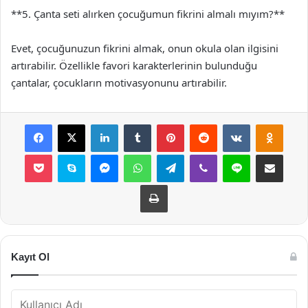
**5. Çanta seti alırken çocuğumun fikrini almalı mıyım?**
Evet, çocuğunuzun fikrini almak, onun okula olan ilgisini
artırabilir. Özellikle favori karakterlerinin bulunduğu
çantalar, çocukların motivasyonunu artırabilir.
Facebook
X
LinkedIn
Tumblr
Pinterest
Reddit
VKontakte
Odnok
Pocket
Skype
Messenger
WhatsApp
Telegram
Viber
Line
E-Posta ile payla
Yazdır
Kayıt Ol