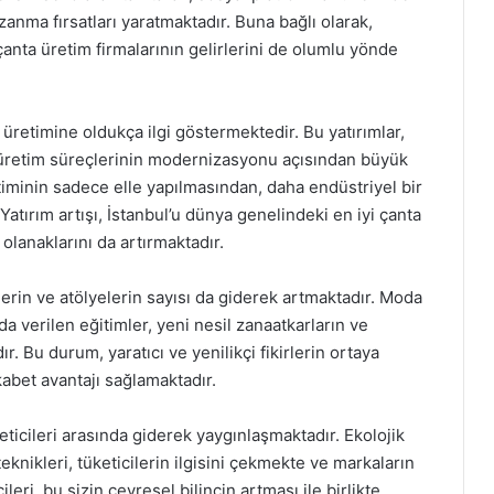
zanma fırsatları yaratmaktadır. Buna bağlı olarak,
i çanta üretim firmalarının gelirlerini de olumlu yönde
a üretimine oldukça ilgi göstermektedir. Bu yatırımlar,
üretim süreçlerinin modernizasyonu açısından büyük
iminin sadece elle yapılmasından, daha endüstriyel bir
tırım artışı, İstanbul’u dünya genelindeki en iyi çanta
 olanaklarını da artırmaktadır.
imlerin ve atölyelerin sayısı da giderek artmaktadır. Moda
da verilen eğitimler, yeni nesil zanaatkarların ve
. Bu durum, yaratıcı ve yenilikçi fikirlerin ortaya
abet avantajı sağlamaktadır.
reticileri arasında giderek yaygınlaşmaktadır. Ekolojik
knikleri, tüketicilerin ilgisini çekmekte ve markaların
leri, bu sizin çevresel bilincin artması ile birlikte,