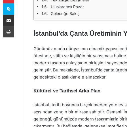
Skype
Uluslararası Pazar
Geleceğe Bakış
E-Posta ile paylaş
Yazdır
İstanbul’da Çanta Üretiminin Y
Günümüz moda dünyasının dinamik yapısı içerisi
ötesinde, stilin ve kişiliğin bir yansıması halin
modern tasarım anlayışının birleşimi sayesind
gelmiştir. Bu makalede, İstanbul’da çanta üreti
gelecekteki olasılıklar ele alınacaktır.
Kültürel ve Tarihsel Arka Plan
İstanbul, tarih boyunca birçok medeniyete ev sah
açısından zengin bir mirasa sahiptir. Osmanlı
geleneği, günümüzde modern tasarımlarla birleş
çıkarmıştır. Bu bağlamda, geleneksel motiflerin