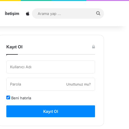
Sitemap
Arama
İletişim
yap
...
Kayıt Ol
Unuttunuz mu?
Beni hatırla
Kayıt Ol