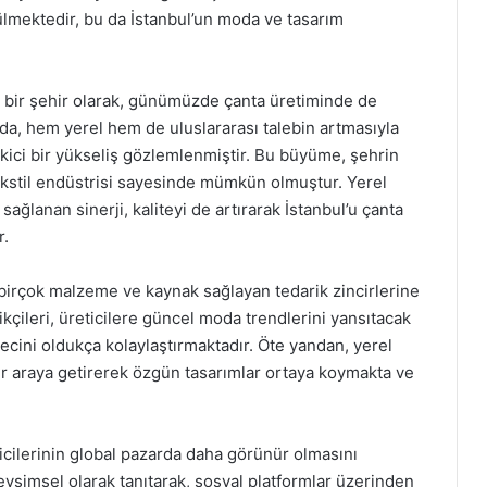
ülmektedir, bu da İstanbul’un moda ve tasarım
ş bir şehir olarak, günümüzde çanta üretiminde de
arda, hem yerel hem de uluslararası talebin artmasıyla
çekici bir yükseliş gözlemlenmiştir. Bu büyüme, şehrin
 tekstil endüstrisi sayesinde mümkün olmuştur. Yerel
sağlanan sinerji, kaliteyi de artırarak İstanbul’u çanta
r.
l, birçok malzeme ve kaynak sağlayan tedarik zincirlerine
çileri, üreticilere güncel moda trendlerini yansıtacak
ürecini oldukça kolaylaştırmaktadır. Öte yandan, yerel
ir araya getirerek özgün tasarımlar ortaya koymakta ve
icilerinin global pazarda daha görünür olmasını
evsimsel olarak tanıtarak, sosyal platformlar üzerinden