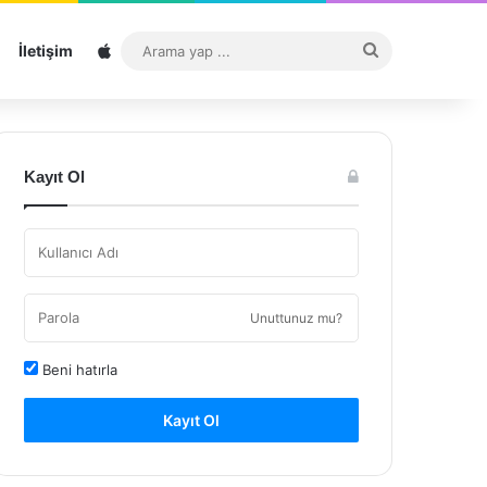
Sitemap
Arama
İletişim
yap
...
Kayıt Ol
Unuttunuz mu?
Beni hatırla
Kayıt Ol