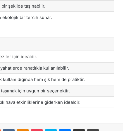
bir şekilde taşınabilir.
ekolojik bir tercih sunar.
ziler için idealdir.
yahatlerde rahatlıkla kullanılabilir.
k kullanıldığında hem şık hem de pratiktir.
ı taşımak için uygun bir seçenektir.
k hava etkinliklerine giderken idealdir.
st
Reddit
VKontakte
Odnoklassniki
Pocket
Skype
Messenger
E-Posta ile paylaş
Yazdır