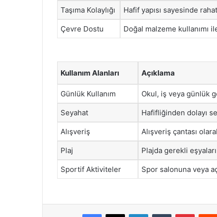
Taşıma Kolaylığı
Hafif yapısı sayesinde rahat 
Çevre Dostu
Doğal malzeme kullanımı ile 
Kullanım Alanları
Açıklama
Günlük Kullanım
Okul, iş veya günlük ge
Seyahat
Hafifliğinden dolayı se
Alışveriş
Alışveriş çantası olara
Plaj
Plajda gerekli eşyalar
Sportif Aktiviteler
Spor salonuna veya açı
Facebook
X
LinkedIn
Tumblr
Pintere