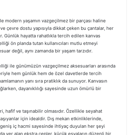
ri ile modern yaşamın vazgeçilmez bir parçası haline
nı ve çevre dostu yapısıyla dikkat çeken bu çantalar, her
r. Günlük hayatta rahatlıkla tercih edilen kanvas
lliği ön planda tutan kullanıcıları mutlu etmeyi
suar değil, aynı zamanda bir yaşam tarzıdır.
elliği ile günümüzün vazgeçilmez aksesuarları arasında
ifleriyle hem günlük hem de özel davetlerde tercih
tamamlamanın yanı sıra pratiklık da sunuyor. Kanvasın
ağlarken, dayanıklılığı sayesinde uzun ömürlü bir
i, hafif ve taşınabilir olmasıdır. Özellikle seyahat
aşıyanlar için idealdir. Dış mekan etkinliklerinde,
, geniş iç hacmi sayesinde ihtiyaç duyulan her şeyi
ada yer alan ekstra cepler, küçük eşyaların düzenli bir