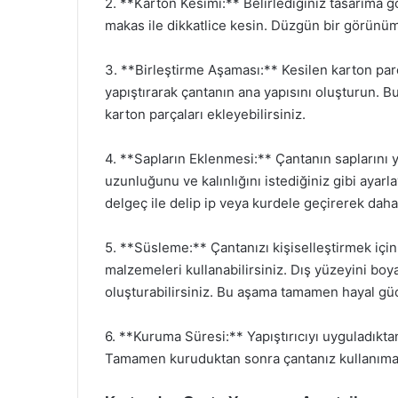
2. **Karton Kesimi:** Belirlediğiniz tasarıma g
makas ile dikkatlice kesin. Düzgün bir görünüm 
3. **Birleştirme Aşaması:** Kesilen karton parçal
yapıştırarak çantanın ana yapısını oluşturun. B
karton parçaları ekleyebilirsiniz.
4. **Sapların Eklenmesi:** Çantanın saplarını y
uzunluğunu ve kalınlığını istediğiniz gibi ayarla
delgeç ile delip ip veya kurdele geçirerek daha
5. **Süsleme:** Çantanızı kişiselleştirmek için
malzemeleri kullanabilirsiniz. Dış yüzeyini boyay
oluşturabilirsiniz. Bu aşama tamamen hayal gü
6. **Kuruma Süresi:** Yapıştırıcıyı uyguladıkta
Tamamen kuruduktan sonra çantanız kullanıma h