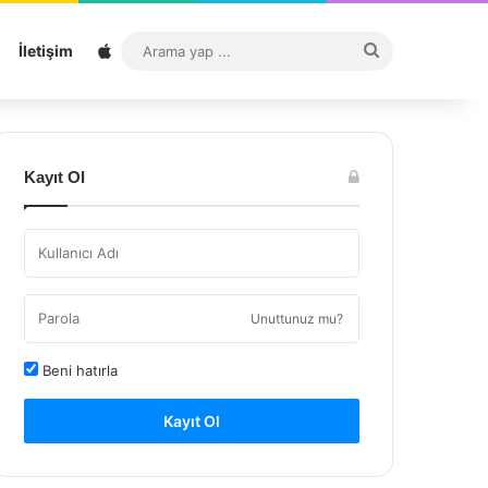
Sitemap
Arama
İletişim
yap
...
Kayıt Ol
Unuttunuz mu?
Beni hatırla
Kayıt Ol