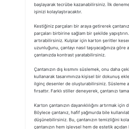
başlayarak tecrübe kazanabilirsiniz. İlk denem
işinizi kolaylaştıracaktır.
Kestiğiniz parçaları bir araya getirerek çantanız
parçaları birbirine sağlam bir şekilde yapıştırın
artırabilirsiniz. Kulplar için karton şeritler ke
uzunluğunu, çantayı nasıl taşıyacağınıza göre ay
çantanızda kontrast yaratabilirsiniz.
Çantanızın dış kısmını süslemek, onu daha çekic
kullanarak tasarımınıza kişisel bir dokunuş ekleye
ilginç desenler de oluşturabilirsiniz. Süsleme a
fırsattır. Farklı stiller deneyerek, çantanızı tam
Karton çantanızın dayanıklılığını artırmak için
Böylece çantanız, hafif yağmurda bile kullanılabi
düşünebilirsiniz. Bu, çantanızın temizliğini kol
çantanızın hem işlevsel hem de estetik açıdan