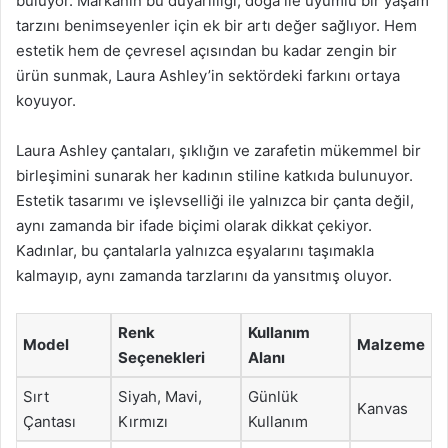
buluyor. Markanın bu duyarlılığı, doğa ile uyumlu bir yaşam
tarzını benimseyenler için ek bir artı değer sağlıyor. Hem
estetik hem de çevresel açısından bu kadar zengin bir
ürün sunmak, Laura Ashley’in sektördeki farkını ortaya
koyuyor.
Laura Ashley çantaları, şıklığın ve zarafetin mükemmel bir
birleşimini sunarak her kadının stiline katkıda bulunuyor.
Estetik tasarımı ve işlevselliği ile yalnızca bir çanta değil,
aynı zamanda bir ifade biçimi olarak dikkat çekiyor.
Kadınlar, bu çantalarla yalnızca eşyalarını taşımakla
kalmayıp, aynı zamanda tarzlarını da yansıtmış oluyor.
Renk
Kullanım
Model
Malzeme
Seçenekleri
Alanı
Sırt
Siyah, Mavi,
Günlük
Kanvas
Çantası
Kırmızı
Kullanım