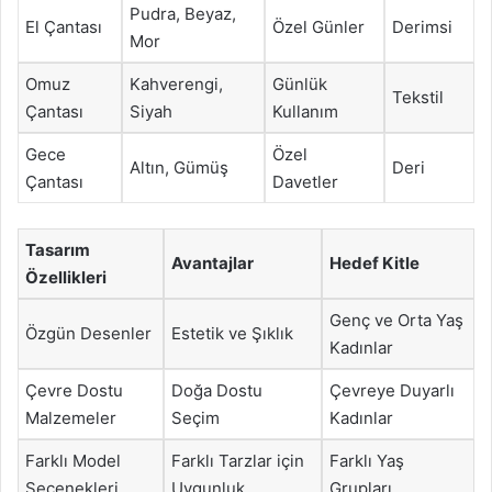
Pudra, Beyaz,
El Çantası
Özel Günler
Derimsi
Mor
Omuz
Kahverengi,
Günlük
Tekstil
Çantası
Siyah
Kullanım
Gece
Özel
Altın, Gümüş
Deri
Çantası
Davetler
Tasarım
Avantajlar
Hedef Kitle
Özellikleri
Genç ve Orta Yaş
Özgün Desenler
Estetik ve Şıklık
Kadınlar
Çevre Dostu
Doğa Dostu
Çevreye Duyarlı
Malzemeler
Seçim
Kadınlar
Farklı Model
Farklı Tarzlar için
Farklı Yaş
Seçenekleri
Uygunluk
Grupları