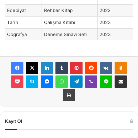
Edebiyat
Rehber Kitap
2022
Tarih
Çalışma Kitabı
2023
Coğrafya
Deneme Sınavı Seti
2023
Facebook
X
LinkedIn
Tumblr
Pinterest
Reddit
VKontakte
Odnok
Pocket
Skype
Messenger
WhatsApp
Telegram
Viber
Line
E-Posta ile payla
Yazdır
Kayıt Ol