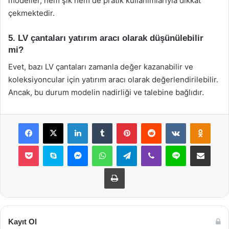
modeller, hem şık hem de pratik kullanımlarıyla dikkat
çekmektedir.
5. LV çantaları yatırım aracı olarak düşünülebilir
mi?
Evet, bazı LV çantaları zamanla değer kazanabilir ve
koleksiyoncular için yatırım aracı olarak değerlendirilebilir.
Ancak, bu durum modelin nadirliği ve talebine bağlıdır.
Facebook
X
LinkedIn
Tumblr
Pinterest
Reddit
VKontakte
Odnok
Pocket
Skype
Messenger
WhatsApp
Telegram
Viber
Line
E-Posta ile payla
Yazdır
Kayıt Ol