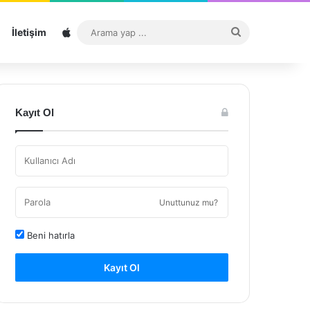
Sitemap
Arama
İletişim
yap
...
Kayıt Ol
Unuttunuz mu?
Beni hatırla
Kayıt Ol